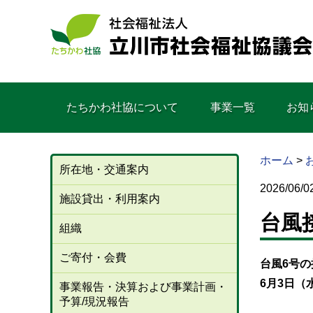
たちかわ社協について
事業一覧
お知
ホーム
>
所在地・交通案内
2026/06/0
施設貸出・利用案内
台風
組織
ご寄付・会費
台風6号
6
月3日（
事業報告・決算および事業計画・
予算/現況報告