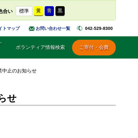
黄
青
黒
標準
色合い
042-529-8300
イトマップ
お問い合わせ一覧
す
ボランティア情報検索
ご寄付・会費
業中止のお知らせ
らせ