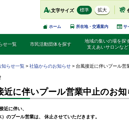
標準
拡大
文字サイズ
ホーム
所在地・交通案内
サ
地域の集いの場を探
らせ一覧
市民活動団体を探す
支えあいサロンなど
お知らせ一覧
>
社協からのお知らせ
>
台風接近に伴いプール営
2
接近に伴いプール営業中止のお知
の接近に伴い、
水）のプール営業は、 休止させていただきます。