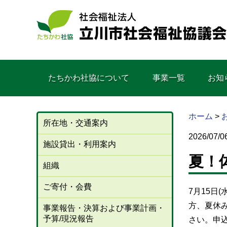
たちかわ社協について
事業一覧
お知
ホーム
>
所在地・交通案内
2026/07/0
施設貸出・利用案内
夏！
組織
ご寄付・会費
7月15日
方、夏休
事業報告・決算および事業計画・
予算/現況報告
さい。申