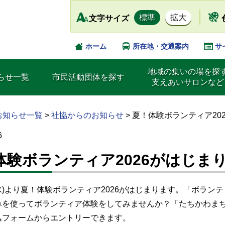
標準
拡大
文字サイズ
ホーム
所在地・交通案内
サ
地域の集いの場を探
らせ一覧
市民活動団体を探す
支えあいサロンなど
お知らせ一覧
>
社協からのお知らせ
>
夏！体験ボランティア20
6
体験ボランティア2026がはじま
(水)より夏！体験ボランティア2026がはじまります。「ボラ
みを使ってボランティア体験をしてみませんか？「たちかわまち
込フォームからエントリーできます。