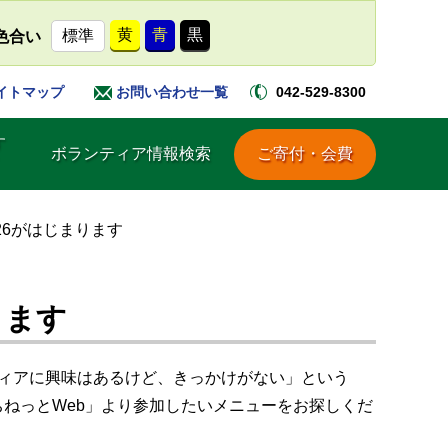
黄
青
黒
標準
色合い
042-529-8300
イトマップ
お問い合わせ一覧
す
ボランティア情報検索
ご寄付・会費
26がはじまります
ります
ンティアに興味はあるけど、きっかけがない」という
ねっとWeb」より参加したいメニューをお探しくだ