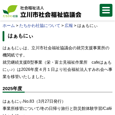
ホーム
>
たちかわ社協について
>
広報
>
はぁもにぃ
はぁもにぃ
はぁもにぃは、立川市社会福祉協議会の就労支援事業所の
機関紙です。
就労継続支援B型事業（栄・富士見福祉作業所 cafeはぁも
にぃ♪）は2026年度４月１日より社会福祉法人すみれ会へ事
業を移管いたしました。
2025年度
はぁもにぃNo.83（3月27日発行）
事業所移管について/冬の日帰り旅行と防災館体験学習/Café